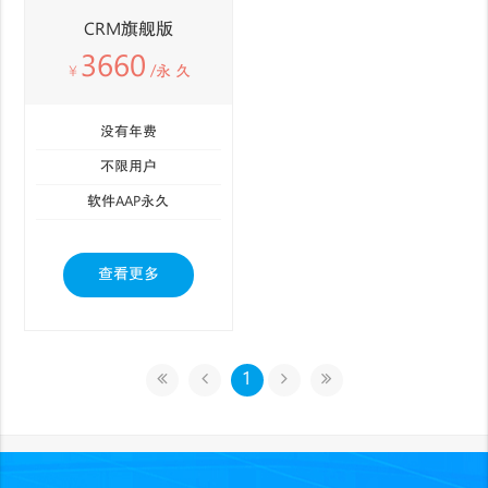
CRM旗舰版
3660
￥
/永 久
没有年费
不限用户
软件AAP永久
查看更多
1