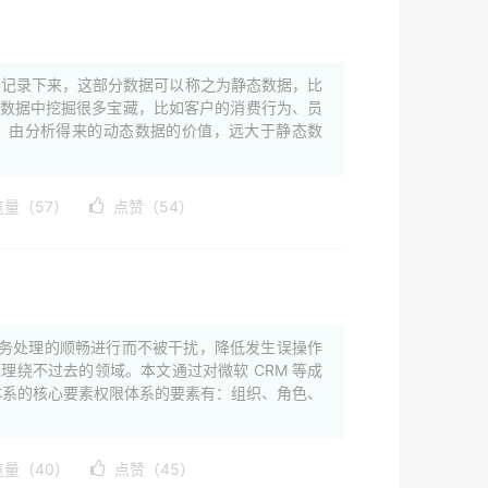
息记录下来，这部分数据可以称之为静态数据，比
从数据中挖掘很多宝藏，比如客户的消费行为、员
，由分析得来的动态数据的价值，远大于静态数
览量（57）
点赞（54）
务处理的顺畅进行而不被干扰，降低发生误操作
理绕不过去的领域。本文通过对微软 CRM 等成
限体系的核心要素权限体系的要素有：组织、角色、
览量（40）
点赞（45）