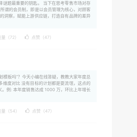
择谜题最重要的钥匙。 当下在思考零售市场对存
 所谓的会员制，即是以会员管理为核心，对顾客
智的洞察，赋能上游供应链，打造自有品牌的差异
览量（72）
点赞（47）
规划模板吗”？今天小编在线答疑，教教大家年度总
，多维度对比 没有目标的计划都是耍流氓，这点的
: 本年度销售达成 1000 万，环比上年增长
览量（54）
点赞（47）