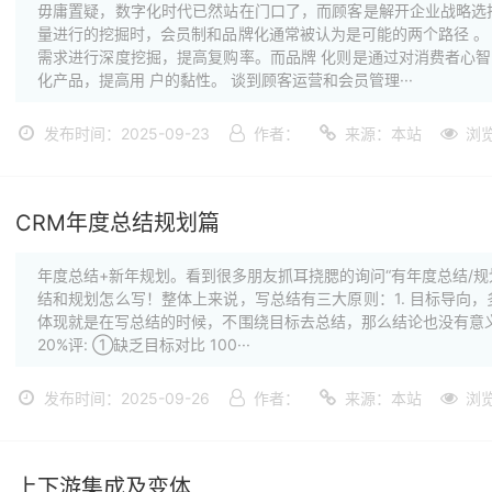
毋庸置疑，数字化时代已然站在门口了，而顾客是解开企业战略选
量进行的挖掘时，会员制和品牌化通常被认为是可能的两个路径 。
需求进行深度挖掘，提高复购率。而品牌 化则是通过对消费者心
化产品，提高用 户的黏性。 谈到顾客运营和会员管理···
发布时间：2025-09-23
作者：
来源：本站
浏
CRM年度总结规划篇
年度总结+新年规划。看到很多朋友抓耳挠腮的询问“有年度总结/
结和规划怎么写！整体上来说，写总结有三大原则：1. 目标导向
体现就是在写总结的时候，不围绕目标去总结，那么结论也没有意义。例
20%评: ①缺乏目标对比 100···
发布时间：2025-09-26
作者：
来源：本站
浏
上下游集成及变体