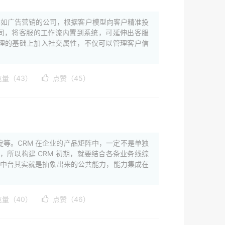
比如广告营销的公司，根据客户模型向客户精准投
公司，将客服的工作流内置到系统，可延伸出客服
客户管理的基础上加入社交属性，不仅可以管理客户信
览量（43）
点赞（45）
淀等。CRM 在企业的产品矩阵中，一定不是单独
所以构建 CRM 初期，就要结合各条业务线综
。中台其实就是抽象出来的公共能力，能力集成在
览量（40）
点赞（46）