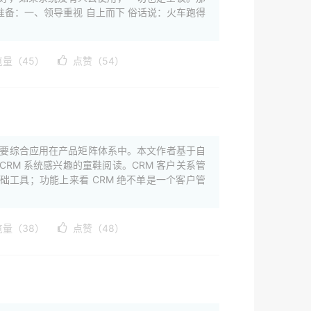
备：一、领导重视 自上而下 俗话说：火车跑得
览量（45）
点赞（54）
，需要综合应用在产品矩阵体系中。本文作者基于自
CRM 系统感兴趣的童鞋阅读。CRM 客户关系管
工具；功能上来看 CRM 绝不单是一个客户管
览量（38）
点赞（48）