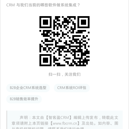
CRM 与我们当前的哪些软件做系统集成？
扫一扫，关注我们
B2B企业CRM系统选型
CRM系统ROI评估
B2B销售效率提升
声明：本文由【智客盈CRM】编辑上传发布，转载此文
章须请附上本页链接【www.fbcrm.cn】及出处。如内容、图