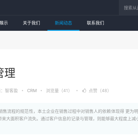
展示
关于我们
新闻动态
联系我们
管理
辑：智客盈
CRM
浏览量（41）
点赞（48）
销售流程的规范性，本土企业在销售过程中对销售人的依赖体现得 更为
带来大面积客户流失。通过客户信息的记录与管理，则能够最大程度上减小