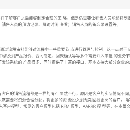
们在了解客户之后能够制定合理的策 略。但是仍需要让销售人员能够将制
、销售人员的拜访记录、拜访时间 查看；销售人员的备忘录设置等。
流程审批能够对流程中一些重要节 点进行管理与控制。这一点对于 B2B
中涉及到产品报价、合同制定、回款确认等等多个需要介入审批 的业务节
研发该系统的 产品很多，同时提供了丰富的接口，基本支持大部分企业的
有客户的销售流程都是一样的吗？ 显然不行，原因是客户的实际情况不同
么就需要将资源合理分配，将更多的资 源投入到预期回报更高的客户。 
客户模型，常见的客户模型包括 RFM 模型、AARRR 模 型等，在本